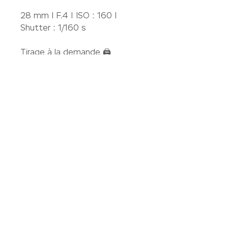
28 mm | F.4 | ISO : 160 |
Shutter : 1/160 s
Tirage à la demande 🖨️
Imprimé en France avec
amour 🇫🇷
Jet d'encre pigmentaire
Tirage Epson P20 000 sur RC
Satiné
Photo Premium Infinity Canson
310g
Envoi postal
Frais de livraison inclus
Vendu sans cadre